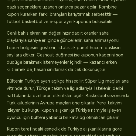
bazlı seçeneklere uzanan onlarca pazar açılır. Kombine
kupon kurarken farklı branşları karıştırmak serbesttir —
futbol, basketbol ve e-spor aynı kuponda buluşabilir.
Canlı bahis ekranının değeri hızındadır: oranlar saha
olaylarıyla saniyeler içinde güncellenir, saha animasyonu
topun bölgesini gösterir, istatistik paneli hücum baskısını
sayılara döker. Cashout düğmesi ise kuponun kaderini son
düdüğe bırakmak istemeyenler içindir — kazancı erken
kilitlemek de, hasarı sınırlamak da tek dokunuştur.
Bültenin Türkiye ayarı açıkça hissedilir: Süper Lig maçları ana
vitrinde durur, Türkçe takım ve lig adlarıyla listelenir, derbi
haftalarında özel oran etkinlikleri açılır. Basketbol sezonunda
Türk kulüplerinin Avrupa maçları öne çıkarılır. Yerel takvimi
izleyen bu kurgu, kupon alışkanlığı Türkiye ritmiyle işleyen
oyuncu için bülteni yabancı bir katalog olmaktan çıkarır.
Kupon tarafındaki esneklik de Türkiye alışkanlıklarına göre