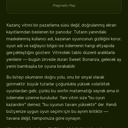
Pragmatic Play
Kazanç vitrini bir pazarlama süsü değil, doğrulanmış ekran
kayıtlarından beslenen bir panodur. Tutarın yanındaki
maskelenmiş kullanıcı adı, kazanan oyuncunun gizliliğini korur;
oyun adı ve sağlayıcı bilgisi ise ödemenin hangi altyapıda
gerçekleştiğini gösterir. Vitrindeki tablo düzenli aralıklarla
yenilenir — bugün zirvede duran Sweet Bonanza, gelecek ay
yerini bambaşka bir oyuna bırakabilir.
Bu listeyi okumanın doğru yolu, onu bir sinyal olarak
görmektir: büyük tutarlar çoğunlukla yüksek volatiliteli
oyunlardan gelir, çünkü bu sınıfın matematiği seyrek ama iri
ödemeler üzerine kuruludur. Yani vitrin size "bu oyun
kazandırır" demez; "bu oyunun tavanı yüksektir" der. Kendi
bütçenize uygun oyun seçimi için bu ayrım kritiktir —
tavana değil, temponuza göre oynayın.