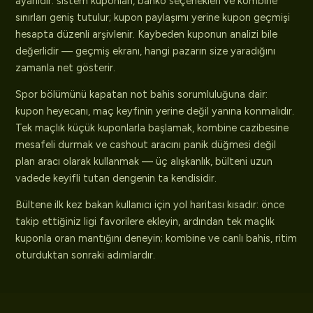
ayarlıdır: sistem kuponları, banko seçenekleri ve kombine
sınırları geniş tutulur; kupon paylaşımı yerine kupon geçmişi
hesapta düzenli arşivlenir. Kaybeden kuponun analizi bile
değerlidir — geçmiş ekranı, hangi pazarın size yaradığını
zamanla net gösterir.
Spor bölümünü kapatan not bahis sorumluluğuna dair:
kupon heyecanı, maç keyfinin yerine değil yanına konmalıdır.
Tek maçlık küçük kuponlarla başlamak, kombine cazibesine
mesafeli durmak ve cashout aracını panik düğmesi değil
plan aracı olarak kullanmak — üç alışkanlık, bülteni uzun
vadede keyifli tutan dengenin ta kendisidir.
Bültene ilk kez bakan kullanıcı için yol haritası kısadır: önce
takip ettiğiniz ligi favorilere ekleyin, ardından tek maçlık
kuponla oran mantığını deneyin; kombine ve canlı bahis, ritim
oturduktan sonraki adımlardır.