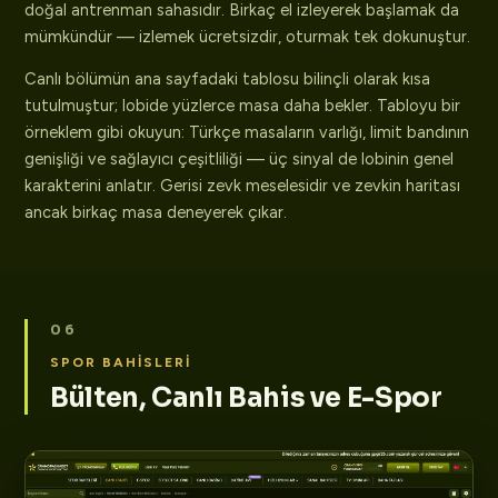
doğal antrenman sahasıdır. Birkaç el izleyerek başlamak da
mümkündür — izlemek ücretsizdir, oturmak tek dokunuştur.
Canlı bölümün ana sayfadaki tablosu bilinçli olarak kısa
tutulmuştur; lobide yüzlerce masa daha bekler. Tabloyu bir
örneklem gibi okuyun: Türkçe masaların varlığı, limit bandının
genişliği ve sağlayıcı çeşitliliği — üç sinyal de lobinin genel
karakterini anlatır. Gerisi zevk meselesidir ve zevkin haritası
ancak birkaç masa deneyerek çıkar.
SPOR BAHISLERI
Bülten, Canlı Bahis ve E-Spor