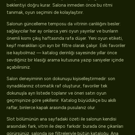
beklentiyi doğru kurar. Salona inmeden önce bu ritmi
tanımak, oyun seçimini de kolaylaştırır.
Salonun güncelleme temposu da vitrinin canlılığını besler:
sağlayıcılar her ay onlarca yeni oyun yayınlar ve bunların
önemli kısmı çıkış haftasında rafa düşer. Yeni oyun etiketi,
keşif meraklıları için ayrı bir filtre olarak çalışır. Eski favoriler
ise kaybolmaz — katalog derinliği sayesinde yıllar önce
sevdiğiniz bir klasiği arama kutusuna yazıp saniyeler içinde
açabilirsiniz.
Salon deneyiminin son dokunuşu kişiselleştirmedir: son
oynadıklarınız otomatik raf oluşturur, favoriler tek
dokunuşla ayrı listede toplanır ve öneri satırı oyun
geçmişinize göre şekillenir. Katalog büyüdükçe bu akıllı
raflar, binlerce kapak arasında pusulanız olur.
Slot bölümünün ana sayfadaki özeti ile salonun kendisi
arasındaki fark, vitrin ile depo farkıdır: burada öne çıkanları
görürsünüz, salonda ise filtreleriyle bütün kataloğu. Ana