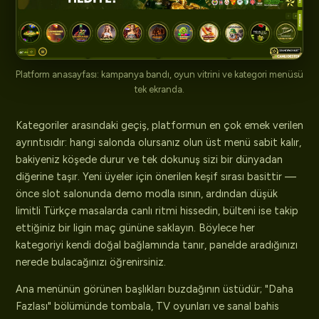
Platform anasayfası: kampanya bandı, oyun vitrini ve kategori menüsü
tek ekranda.
Kategoriler arasındaki geçiş, platformun en çok emek verilen
ayrıntısıdır: hangi salonda olursanız olun üst menü sabit kalır,
bakiyeniz köşede durur ve tek dokunuş sizi bir dünyadan
diğerine taşır. Yeni üyeler için önerilen keşif sırası basittir —
önce slot salonunda demo modla ısının, ardından düşük
limitli Türkçe masalarda canlı ritmi hissedin, bülteni ise takip
ettiğiniz bir ligin maç gününe saklayın. Böylece her
kategoriyi kendi doğal bağlamında tanır, panelde aradığınızı
nerede bulacağınızı öğrenirsiniz.
Ana menünün görünen başlıkları buzdağının üstüdür; "Daha
Fazlası" bölümünde tombala, TV oyunları ve sanal bahis