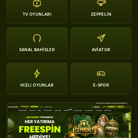
TV OYUNLARI
ZEPPELIN
SANAL BAHISLER
AVIATOR
HIZLI OYUNLAR
E-SPOR