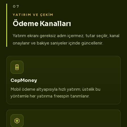
YATIRIM VE ÇEKIM
Ödeme Kanalları
Yatırım ekranı gereksiz adım içermez; tutar seçilir, kanal
onaylanır ve bakiye saniyeler içinde güncellenir.
CepMoney
Mobil ödeme altyapısıyla hızlı yatırım; üstelik bu
yöntemle her yatırıma freespin tanımlanır.