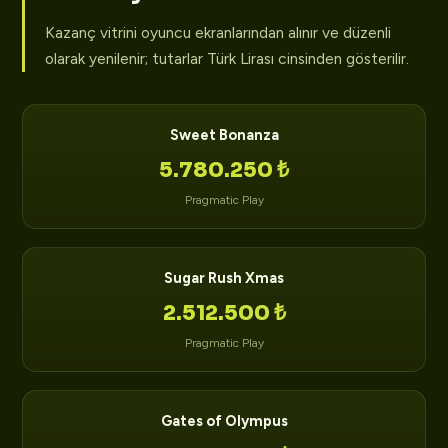
Kazanç vitrini oyuncu ekranlarından alınır ve düzenli
olarak yenilenir; tutarlar Türk Lirası cinsinden gösterilir.
Sweet Bonanza
5.780.250 ₺
Pragmatic Play
Sugar Rush Xmas
2.512.500 ₺
Pragmatic Play
Gates of Olympus