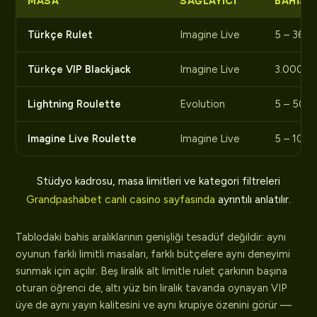
MASA
SAĞLAYICI
BAHIS A
Türkçe Rulet
Imagine Live
5 – 36.
Türkçe VIP Blackjack
Imagine Live
3.000 –
Lightning Roulette
Evolution
5 – 50.
Imagine Live Roulette
Imagine Live
5 – 100
Stüdyo kadrosu, masa limitleri ve kategori filtreleri
Grandpashabet canlı casino sayfasında
ayrıntılı anlatılır.
Tablodaki bahis aralıklarının genişliği tesadüf değildir: aynı
oyunun farklı limitli masaları, farklı bütçelere aynı deneyimi
sunmak için açılır. Beş liralık alt limitle rulet çarkının başına
oturan öğrenci de, altı yüz bin liralık tavanda oynayan VIP
üye de aynı yayın kalitesini ve aynı krupiye özenini görür —