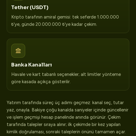
Tether (USDT)
Kripto tarafının amiral gemisi: tek seferde 1.000.000
₺'ye, günde 20.000.000 ₺'ye kadar çekim.
Banka Kanalları
Havale ve kart tabanlı seçenekler; alt limitler yönteme
göre kasada açıkça gösterilir.
Yatırım tarafında süreç üç adımı geçmez: kanal seç, tutar
yaz, onayla. Bakiye çoğu kanalda saniyeler içinde güncellenir
ve işlem geçmişi hesap panelinde anında görünür. Çekim
tarafında talepler sıraya alınır; ilk çekimde bir kez yapılan
kimlik doğrulaması, sonraki taleplerin önünü tamamen açar.