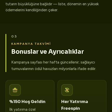
tutarın büyüklüğüne bağlıdır — liste, dönemin en yüksek
ödemelerini kendiliğinden çeker.
KAMPANYA TAKVIMI
Bonuslar ve Ayrıcalıklar
Kampanya sayfası her hafta güncellenir; sağlayıcı
turnuvalarının ödül havuzları milyonlarla ifade edilir.
%150 Hoş Geldin
Her Yatırıma
Freespin
İlk yatırıma özel