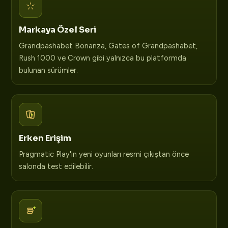
Markaya Özel Seri
Grandpashabet Bonanza, Gates of Grandpashabet,
Rush 1000 ve Crown gibi yalnızca bu platformda
bulunan sürümler.
Erken Erişim
Pragmatic Play'in yeni oyunları resmi çıkıştan önce
salonda test edilebilir.